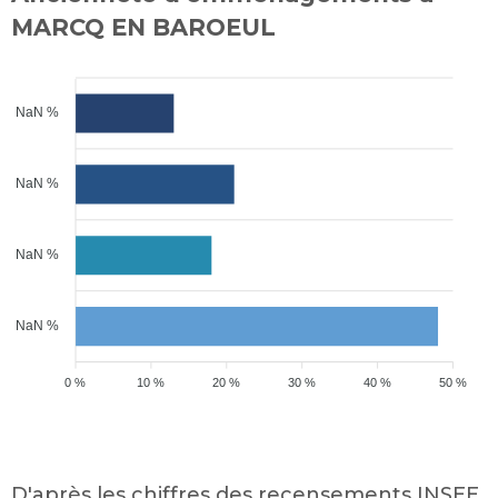
MARCQ EN BAROEUL
NaN %
NaN %
NaN %
NaN %
0 %
10 %
20 %
30 %
40 %
50 %
D'après les chiffres des recensements INSEE