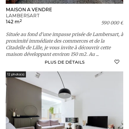
MAISON A VENDRE
LAMBERSART
2
142 m
590 000 €
Située au fond d'une impasse prisée de Lambersart, à
proximité immédiate des commerces et de la
Citadelle de Lille, je vous invite à découvrir cette
maison développant environ 150 m2. Au ...
S
PLUS DE DÉTAILS
12 photo(s)