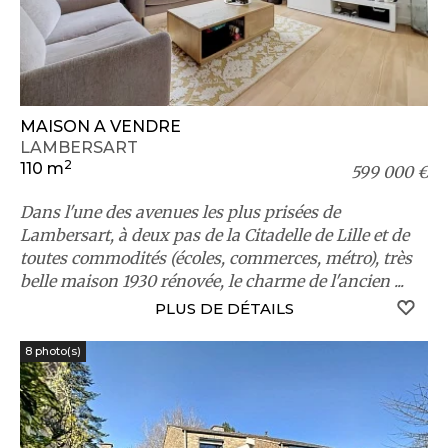
MAISON A VENDRE
LAMBERSART
2
110 m
599 000 €
Dans l'une des avenues les plus prisées de
Lambersart, à deux pas de la Citadelle de Lille et de
toutes commodités (écoles, commerces, métro), très
belle maison 1930 rénovée, le charme de l'ancien ...
S
PLUS DE DÉTAILS
8 photo(s)