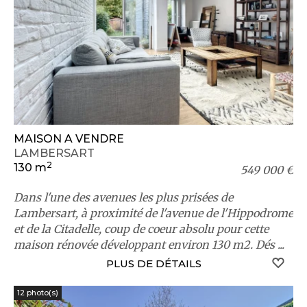
MAISON A VENDRE
LAMBERSART
2
130 m
549 000 €
Dans l'une des avenues les plus prisées de
Lambersart, à proximité de l'avenue de l'Hippodrome
et de la Citadelle, coup de coeur absolu pour cette
maison rénovée développant environ 130 m2. Dés ...
S
PLUS DE DÉTAILS
12 photo(s)