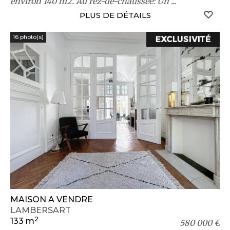
environ 140 m2. Au rez-de-chaussée: Un ...
S
PLUS DE DÉTAILS
16 photo(s)
MAISON A VENDRE
LAMBERSART
2
133 m
580 000 €