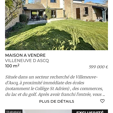
MAISON A VENDRE
VILLENEUVE D ASCQ
2
100 m
599 000 €
Située dans un secteur recherché de Villeneuve-
d'Ascq, à proximité immédiate des écoles
(notamment le Collège St Adrien) , des commerces,
du lac et du golf. Après avoir franchi l'entrée, vous ...
S
PLUS DE DÉTAILS
13 photo(s)