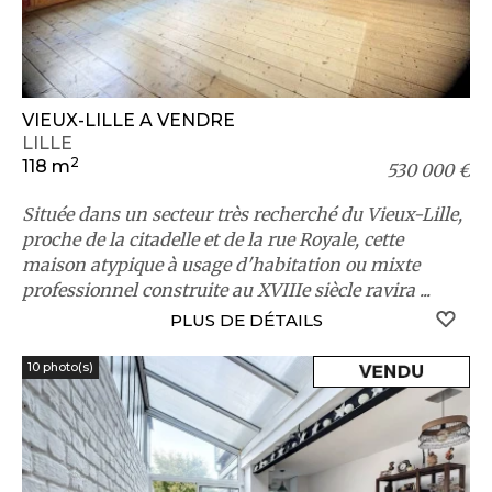
VIEUX-LILLE A VENDRE
LILLE
2
118 m
530 000 €
Située dans un secteur très recherché du Vieux-Lille,
proche de la citadelle et de la rue Royale, cette
maison atypique à usage d'habitation ou mixte
professionnel construite au XVIIIe siècle ravira ...
S
PLUS DE DÉTAILS
10 photo(s)