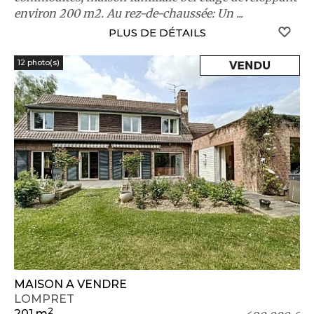
environ 200 m2. Au rez-de-chaussée: Un ...
S
PLUS DE DÉTAILS
12 photo(s)
MAISON A VENDRE
LOMPRET
2
201 m