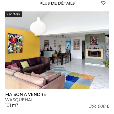
S
PLUS DE DÉTAILS
7 photo(s)
MAISON A VENDRE
WASQUEHAL
2
101 m
364 000 €