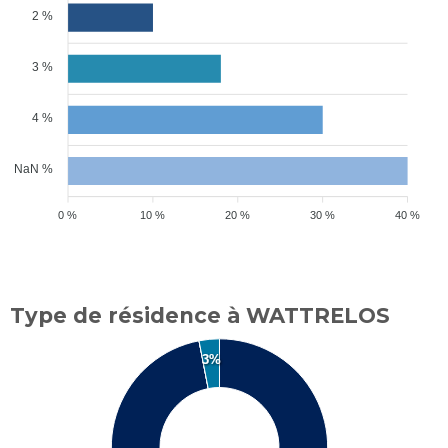
2 %
3 %
4 %
NaN %
0 %
10 %
20 %
30 %
40 %
Type de résidence à WATTRELOS
3%