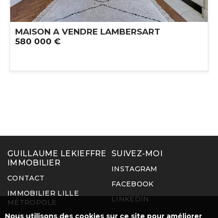
MAISON A VENDRE
LAMBERSART
580 000 €
GUILLAUME LEKIEFFRE
SUIVEZ-MOI
IMMOBILIER
INSTAGRAM
CONTACT
FACEBOOK
IMMOBILIER LILLE
LINKEDIN
MÉTROPOLE
Nous utilisons des cookies sur ce site pour améliorer
IMMOBILIER LE