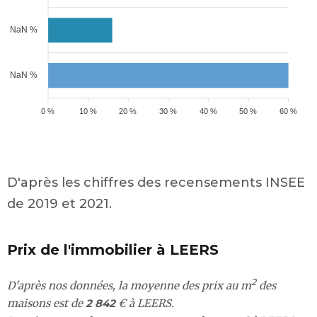
NaN %
NaN %
0 %
10 %
20 %
30 %
40 %
50 %
60 %
D'après les chiffres des recensements INSEE
de 2019 et 2021.
Prix de l'immobilier à LEERS
2
D'après nos données, la moyenne des prix au m
des
maisons est de
2 842
€ à LEERS.