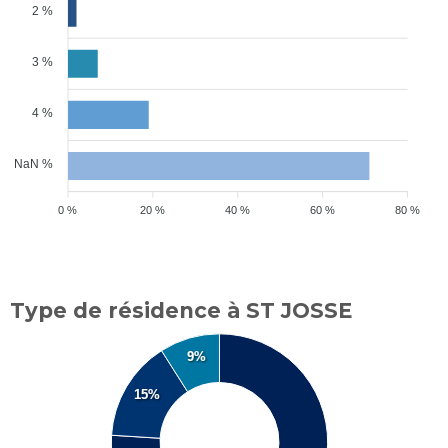
2 %
3 %
4 %
NaN %
0 %
20 %
40 %
60 %
80 %
Type de résidence à ST JOSSE
9%
15%