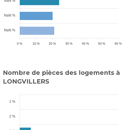
NaN %
NaN %
NaN %
0 %
10 %
20 %
30 %
40 %
50 %
60 %
Nombre de pièces des logements à
LONGVILLERS
1 %
2 %