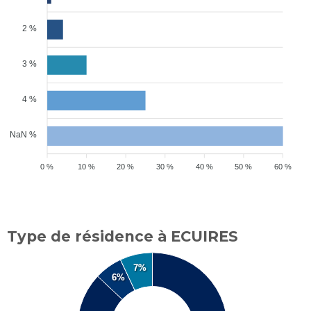
2 %
3 %
4 %
NaN %
0 %
10 %
20 %
30 %
40 %
50 %
60 %
Type de résidence à ECUIRES
7%
6%