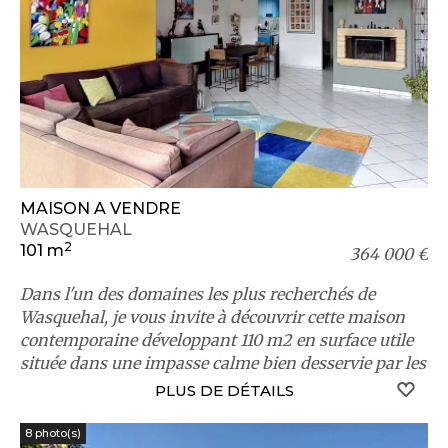
MAISON A VENDRE
WASQUEHAL
2
101 m
364 000 €
Dans l'un des domaines les plus recherchés de
Wasquehal, je vous invite à découvrir cette maison
contemporaine développant 110 m2 en surface utile
située dans une impasse calme bien desservie par les
...
S
PLUS DE DÉTAILS
8 photo(s)