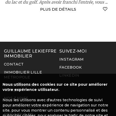
du lac et du golf. Après avoir franchi l'entrée, vous ...
S
PLUS DE DÉTAILS
GUILLAUME LEKIEFFRE
SUIVEZ-MOI
IMMOBILIER
INSTAGRAM
CONTACT
FACEBOOK
IMMOBILIER LILLE
LINKEDIN
MÉTROPOLE
Nous utilisons des cookies sur ce site pour améliorer
IMMOBILIER LE
votre expérience utilisateur.
TOUQUET
NOS TARIFS
Nous les utilisons avec d'autres technologies de suivi
pour améliorer votre expérience de navigation sur notre
MENTIONS LÉGALES
site, pour vous montrer un contenu personnalisé et des
POLITIQUE DE
publicités ciblées, pour analyser le trafic de notre site et