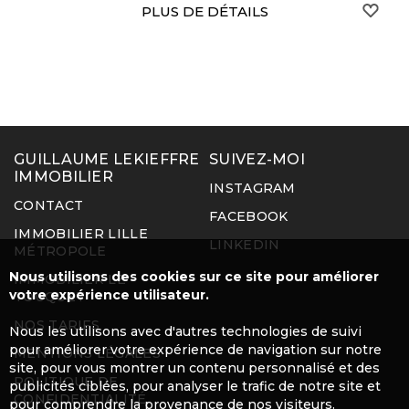
végétalisée ...
S
PLUS DE DÉTAILS
GUILLAUME LEKIEFFRE
SUIVEZ-MOI
IMMOBILIER
INSTAGRAM
CONTACT
FACEBOOK
IMMOBILIER LILLE
LINKEDIN
MÉTROPOLE
Nous utilisons des cookies sur ce site pour améliorer
IMMOBILIER LE
votre expérience utilisateur.
TOUQUET
NOS TARIFS
Nous les utilisons avec d'autres technologies de suivi
pour améliorer votre expérience de navigation sur notre
MENTIONS LÉGALES
site, pour vous montrer un contenu personnalisé et des
POLITIQUE DE
publicités ciblées, pour analyser le trafic de notre site et
CONFIDENTIALITÉ
pour comprendre la provenance de nos visiteurs.