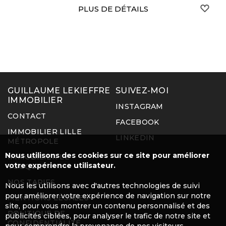
sur le ...
S
PLUS DE DÉTAILS
GUILLAUME LEKIEFFRE
SUIVEZ-MOI
IMMOBILIER
INSTAGRAM
CONTACT
FACEBOOK
IMMOBILIER LILLE
LINKEDIN
MÉTROPOLE
Nous utilisons des cookies sur ce site pour améliorer
IMMOBILIER LE
votre expérience utilisateur.
TOUQUET
NOS TARIFS
Nous les utilisons avec d'autres technologies de suivi
pour améliorer votre expérience de navigation sur notre
MENTIONS LÉGALES
site, pour vous montrer un contenu personnalisé et des
POLITIQUE DE
publicités ciblées, pour analyser le trafic de notre site et
CONFIDENTIALITÉ