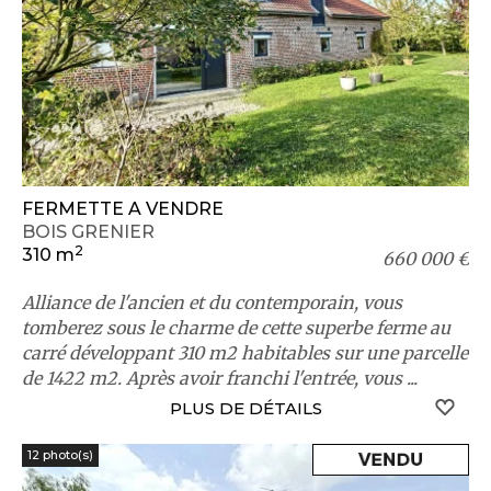
FERMETTE A VENDRE
BOIS GRENIER
2
310 m
660 000 €
Alliance de l'ancien et du contemporain, vous
tomberez sous le charme de cette superbe ferme au
carré développant 310 m2 habitables sur une parcelle
de 1422 m2. Après avoir franchi l'entrée, vous ...
S
PLUS DE DÉTAILS
12 photo(s)